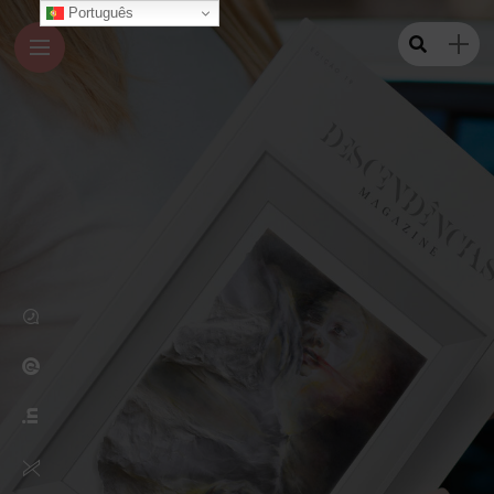
Português