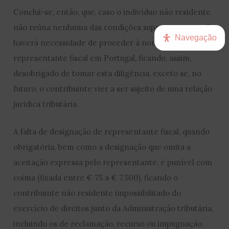
Conclui-se, então, que, caso o indivíduo não residente
não reúna nenhuma das condições supra expostas, não
Navegação
haverá necessidade de proceder à nomeação de
representante fiscal em Portugal, ficando, assim,
desobrigado de tomar esta diligência, exceto se, no
futuro, o contribuinte vier a ser sujeito de uma relação
jurídica tributária.
A falta de designação de representante fiscal, quando
obrigatória, bem como a designação que omita a
aceitação expressa pelo representante, é punível com
coima (fixada entre € 75 a € 7.500), ficando o
contribuinte não residente impossibilitado do
exercício de direitos junto da Administração tributária,
incluindo os de reclamação, recurso ou impugnação.