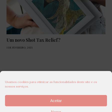
Um novo Shot Tax Relief?
1 DE FEVEREIRO, 2021
Usamos cookies para otimizar as funcionalidades deste site e os
nossos serviços.
Aceitar
Negar