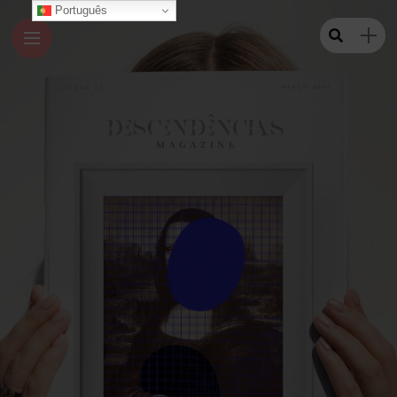
Português