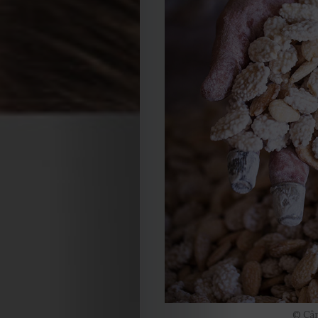
© Câm