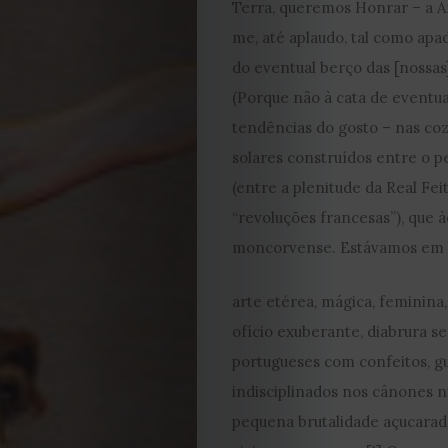
Terra, queremos Honrar – a 
me, até aplaudo, tal como apad
do eventual berço das [nossa
(Porque não à cata de eventu
tendências do gosto – nas cozi
solares construídos entre o p
EDIÇÃO
(entre a plenitude da Real Fe
DE
“revoluções francesas”), que 
moncorvense. Estávamos em p
JULHO
arte etérea, mágica, feminin
2026
ofício exuberante, diabrura se
portugueses com confeitos, g
2025
indisciplinados nos cânones n
pequena brutalidade açucarada
2024