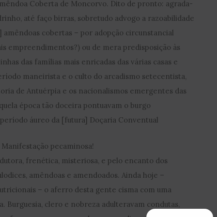
Amêndoa Coberta de Moncorvo. Dito de pronto: agrada-
rinho, até faço birras, sobretudo advogo a razoabilidade
s] amêndoas cobertas – por adopção circunstancial
ais empreendimentos?) ou de mera predisposição às
nhas das famílias mais enricadas das várias casas e
eríodo maneirista e o culto do arcadismo setecentista,
itoria de Antuérpia e os nacionalismos emergentes das
àquela época tão doceira pontuavam o burgo
eríodo áureo da [futura] Doçaria Conventual
a, Manifestação pecaminosa!
dutora, frenética, misteriosa, e pelo encanto dos
ulodices, amêndoas e amendoados. Ainda hoje –
utricionais – o aferro desta gente cisma com uma
. Burguesia, clero e nobreza adulteravam condutas,