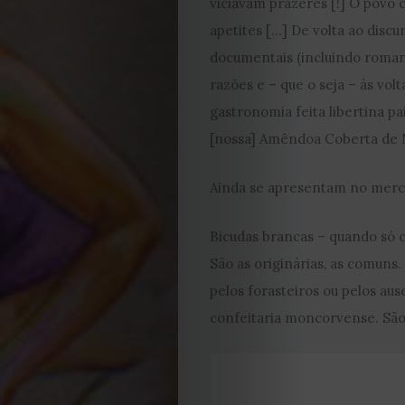
viciavam prazeres [!] O povo
2023
apetites […] De volta ao discu
documentais (incluindo romane
2022
razões e – que o seja – às volt
gastronomia feita libertina pai
2021
[nossa] Amêndoa Coberta de
Obras
Ainda se apresentam no merc
de
Bicudas brancas – quando só c
Capa
São as originárias, as comuns.
pelos forasteiros ou pelos au
Contactos
confeitaria moncorvense. São 
Estatuto