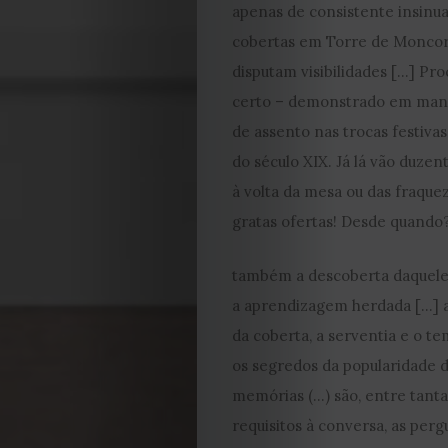
apenas de consistente insinu
cobertas em Torre de Moncor
disputam visibilidades […] Pr
certo – demonstrado em manif
de assento nas trocas festiva
do século XIX. Já lá vão duzen
à volta da mesa ou das fraqu
gratas ofertas! Desde quando?
também a descoberta daquele
a aprendizagem herdada […] 
da coberta, a serventia e o te
os segredos da popularidade 
memórias (…) são, entre tanta
requisitos à conversa, as per