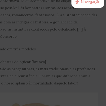
 conformava-se ou acomodava-se na disponibilidade dos
Navegação
rso possível, às honoratas Honras, aos achados
scos, romanceiros, fantasiosos…), à sustentabilidade das
as com as intrigas da história. À genialidade da
xão, às instintivas excitações pelo dulcificado […] À
 Moncorvo.
ado em três modelos
obertas de açúcar [branco].
 São as progenitoras, as mais tradicionais e as preferidas
sentes de circunstância. Foram as que diferenciaram a
o nosso aplauso à imortalidade daquele labor!