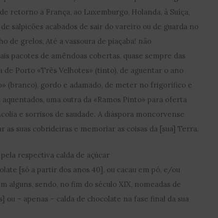
e retorno a França, ao Luxemburgo, Holanda, à Suíça,
de salpicões acabados de sair do vareiro ou de guarda no
ho de grelos, Até a vassoura de piaçaba! não
ais pacotes de amêndoas cobertas, quase sempre das
de Porto «Três Velhotes» (tinto), de aguentar o ano
o» (branco), gordo e adamado, de meter no frigorífico e
s aquentados, uma outra da «Ramos Pinto» para oferta
colia e sorrisos de saudade. A diáspora moncorvense
r as suas cobrideiras e memoriar as coisas da [sua] Terra.
pela respectiva calda de açúcar
ate [só a partir dos anos 40], ou cacau em pó, e/ou
em alguns, sendo, no fim do século XIX, nomeadas de
 ou – apenas – calda de chocolate na fase final da sua