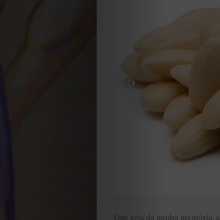
Editorial
Política
de
privacidade
Termos
e
Condições
Política
de
Que seja da minha memória, a