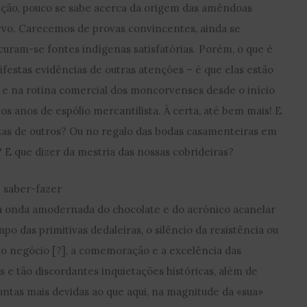
ação, pouco se sabe acerca da origem das amêndoas
vo. Carecemos de provas convincentes, ainda se
ocuram-se fontes indígenas satisfatórias. Porém, o que é
estas evidências de outras atenções – é que elas estão
s e na rotina comercial dos moncorvenses desde o início
tos anos de espólio mercantilista. À certa, até bem mais! E
ezas de outros? Ou no regalo das bodas casamenteiras em
 E que dizer da mestria das nossas cobrideiras?
 saber-fazer
a onda amodernada do chocolate e do acrónico acanelar
mpo das primitivas dedaleiras, o silêncio da resistência ou
do negócio [?], a comemoração e a excelência das
s e tão discordantes inquietações históricas, além de
guntas mais devidas ao que aqui, na magnitude da «sua»