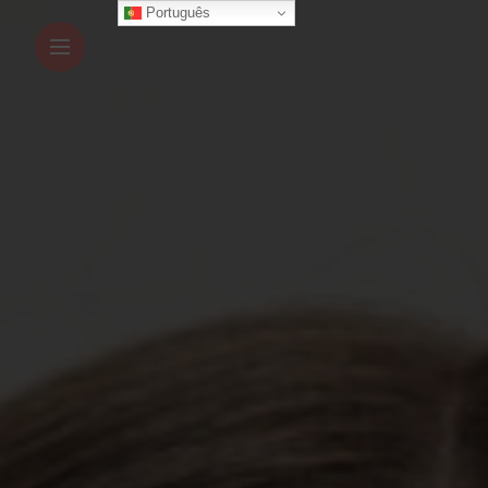
Português