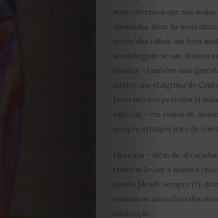
Cookies
moncorvenses que nas malas d
Alemanha, além da meia dúzia 
azeite das talhas, um bom mol
aconchegam-se um, dois ou m
bicudas – também uma garrafa 
inteiro, um «Lágrima de Crist
fazer uso nos períodos já mai
especial – em rostos de melan
sempre arranjou jeito de louva
Morenas – além de abraçadas 
também levam à mistura chocol
canela [desde sempre (?), diz
escuras ou amêndoas dos ricos]
confecção.