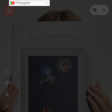
Português