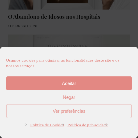
O Abandono de Idosos nos Hospitais
1 DE JANEIRO, 2026
Usamos cookies para otimizar as funcionalidades deste site e os
nossos serviços.
Aceitar
Negar
Ver preferências
Política de Cookies
Política de privacidade
O Pilar Invisível