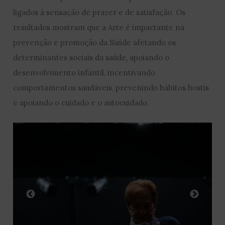
ligados à sensação de prazer e de satisfação. Os
resultados mostram que a Arte é impactante na
prevenção e promoção da Saúde afetando os
determinantes sociais da saúde, apoiando o
desenvolvimento infantil, incentivando
comportamentos saudáveis, prevenindo hábitos hostis
e apoiando o cuidado e o autocuidado.