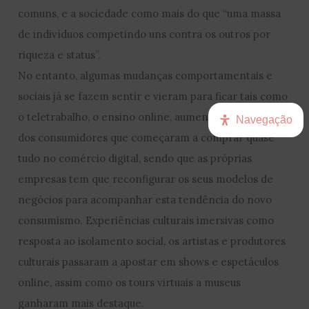
comuns, e a sociedade como mais do que “uma massa
de indivíduos competindo uns contra os outros por
riqueza e status”.
No entanto, algumas mudanças comportamentais e
sociais já se fazem sentir e vieram para ficar tais como
o teletrabalho, o ensino online, aumento exponencial
Navegação
dos consumidores que começaram a comprar quase
tudo no comércio digital, sendo que as próprias
empresas tem que reconfigurar os seus modelos de
negócios para acompanhar esta tendência do novo
consumismo. Experiências culturais imersivas como
resposta ao isolamento social, os artistas e produtores
culturais passaram a apostar em shows e espetáculos
online, assim como os tours virtuais a museus
ganharam mais destaque.