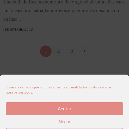
A sociedade face ao aumento da longevidade, uma das suas
maiores conquistas, tem novos e prementes desafios na
análise...
1 DE FEVEREIRO, 2025
1
2
3
Usamos cookies para otimizar as funcionalidades deste site e os
nossos serviços.
Aceitar
Negar