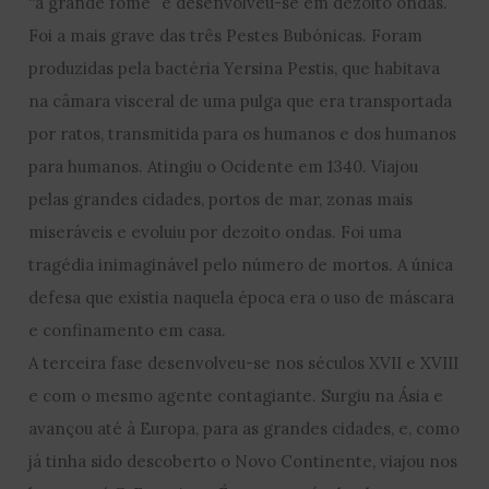
“a grande fome” e desenvolveu-se em dezoito ondas.
Foi a mais grave das três Pestes Bubónicas. Foram
produzidas pela bactéria Yersina Pestis, que habitava
na câmara visceral de uma pulga que era transportada
por ratos, transmitida para os humanos e dos humanos
para humanos. Atingiu o Ocidente em 1340. Viajou
pelas grandes cidades, portos de mar, zonas mais
miseráveis e evoluiu por dezoito ondas. Foi uma
tragédia inimaginável pelo número de mortos. A única
defesa que existia naquela época era o uso de máscara
e confinamento em casa.
A terceira fase desenvolveu-se nos séculos XVII e XVIII
e com o mesmo agente contagiante. Surgiu na Ásia e
avançou até à Europa, para as grandes cidades, e, como
já tinha sido descoberto o Novo Continente, viajou nos