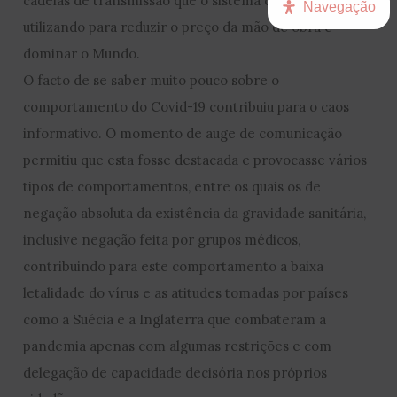
cadeias de transmissão que o sistema capitalista vinha
Navegação
utilizando para reduzir o preço da mão de obra e
dominar o Mundo.
O facto de se saber muito pouco sobre o
comportamento do Covid-19 contribuiu para o caos
informativo. O momento de auge de comunicação
permitiu que esta fosse destacada e provocasse vários
tipos de comportamentos, entre os quais os de
negação absoluta da existência da gravidade sanitária,
inclusive negação feita por grupos médicos,
contribuindo para este comportamento a baixa
letalidade do vírus e as atitudes tomadas por países
como a Suécia e a Inglaterra que combateram a
pandemia apenas com algumas restrições e com
delegação de capacidade decisória nos próprios