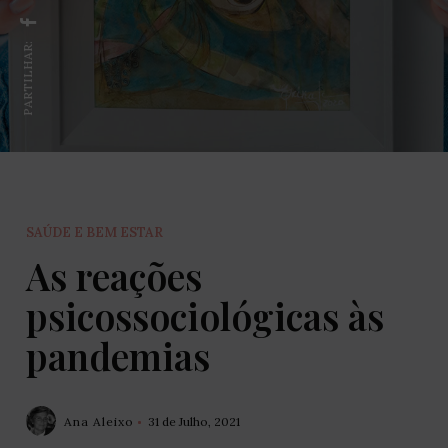
PARTILHAR:
SAÚDE E BEM ESTAR
As reações
psicossociológicas às
pandemias
Ana Aleixo
31 de Julho, 2021