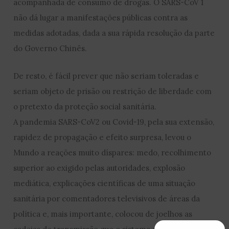
acompanhada de consumo de drogas. O SARS-CoV 1
não dá lugar a manifestações públicas contra as
medidas adotadas, dada a sua rápida resolução da parte
do Governo Chinês.
De resto, é fácil prever que não seriam toleradas e
seriam objeto de prisão ou restrição de liberdade com
o pretexto da proteção social sanitária.
A pandemia SARS-CoV2 ou Covid-19, pela sua extensão,
rapidez de propagação e efeito surpresa, levou o
Mundo a reações muito díspares: medo, recolhimento
superior ao exigido pelas autoridades, explosão
mediática, explicações científicas de uma situação
sanitária por comentadores televisivos de áreas da
política e, mais importante, colocou de joelhos as