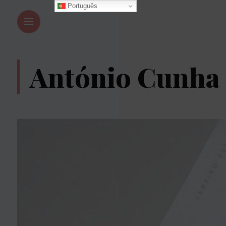
Português
António Cunha