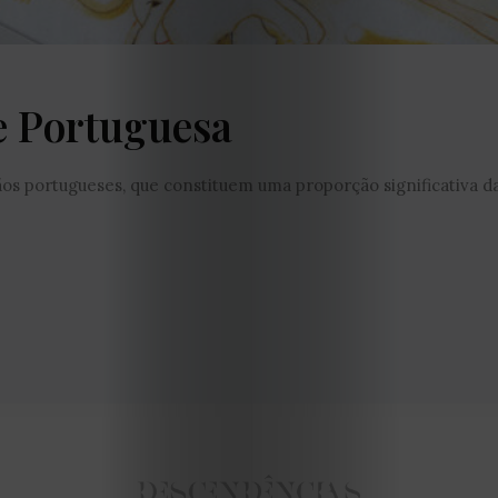
2021
Obras
e Portuguesa
de
Capa
s portugueses, que constituem uma proporção significativa da
Contactos
Estatuto
Editorial
Política
de