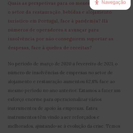
Navegação
Quais as perspetivas para os meses de verão para
o setor da restauração, bebidas e alojamento
turístico em Portugal, face à pandemia? Há
números de operadores a avançar para
insolvência por não conseguirem suportar as
despesas, face à quebra de receitas?
No período de março de 2020 a fevereiro de 2021, o
número de insolvências de empresas no setor de
alojamento e restauração aumentou 62,8% face ao
mesmo período no ano anterior. Estamos a fazer um
esforço enorme para operacionalizar vários
instrumentos de apoio às empresas. Estes
instrumentos têm vindo a ser reforçados e
melhorados, ajustando-se à evolução da crise. Temos