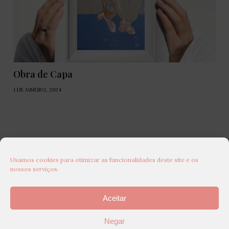
Obra de Capa
1 DE JANEIRO, 2024
Usamos cookies para otimizar as funcionalidades deste site e os
nossos serviços.
Aceitar
Negar