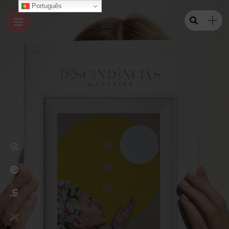
Português