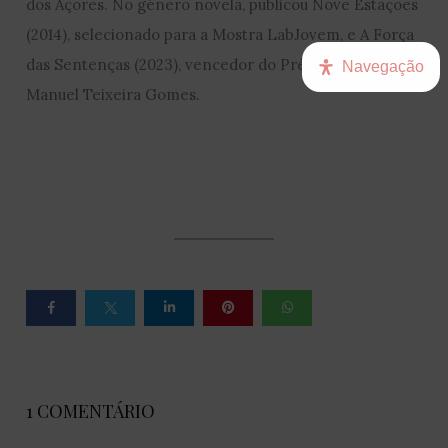
dos Açores. No género novela, publicou Nove Estações
(2014), selecionado para a Mostra LabJovem, e A Força
das Sentenças (2023), vencedor do Prémio Literário
Navegação
Manuel Teixeira Gomes.
1 COMENTÁRIO