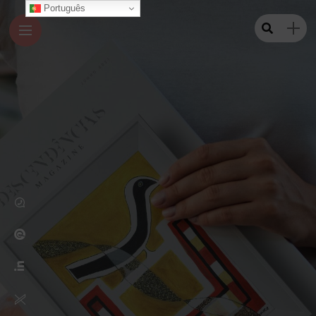
Português