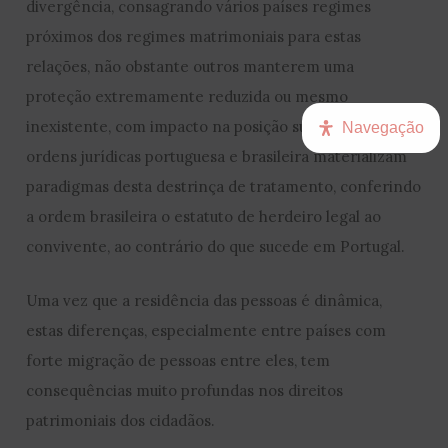
divergência, consagrando vários países regimes
próximos dos regimes matrimoniais para estas
relações, não obstante outros manterem uma
proteção extremamente reduzida ou mesmo
inexistente, com impacto na posição sucessória. As
Navegação
ordens jurídicas portuguesa e brasileira materializam
paradigmas desta destrinça de tratamento, conferindo
a ordem brasileira o estatuto de herdeiro legal ao
convivente, ao contrário do que sucede em Portugal.
Uma vez que a residência das pessoas é dinâmica,
estas diferenças, especialmente entre países com
forte migração de pessoas entre eles, tem
consequências muito profundas nos direitos
patrimoniais dos cidadãos.