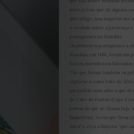
que não houve nenhum levan
sério prévio que dê alguma cr
dito artigo, mas inspirou-me 
a verdade sobre a presença e
portugueses na Namíbia.
Os primeiros portugueses a 
Namíbia, em 1486, foram um 
bravos marinheiros liderados
Cão que foram também os pri
explorar a costa leste de Áfri
um padrão num sítio a que d
de Cabo do Padrão (Cape Cro
portas do que se chama hoje a
Esqueletos, “terra que Deus c
raiva” e reza a história “que o