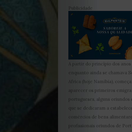
Editorial
Publicidade
Política
de
privacidade
Termos
A partir do princípio dos anos 
enquanto ainda se chamava S
e
Africa (hoje Namíbia), começ
Condições
aparecer os primeiros emigra
portugueses, alguns oriundos 
Política
que se dedicaram a estabele
comércios de bens alimentare
de
profissionais oriundos de Port