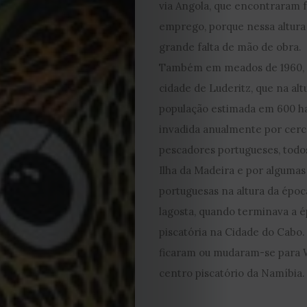
via Angola, que encontraram 
Cookies
emprego, porque nessa altura
grande falta de mão de obra.
Também em meados de 1960, 
cidade de Luderitz, que na alt
população estimada em 600 ha
invadida anualmente por cerc
pescadores portugueses, todo
Ilha da Madeira e por alguma
portuguesas na altura da époc
lagosta, quando terminava a 
piscatória na Cidade do Cabo. 
ficaram ou mudaram-se para W
centro piscatório da Namíbia.