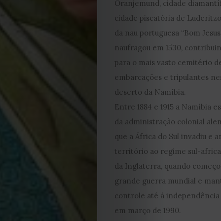
Oranjemund, cidade diamantíf
2023
cidade piscatória de Luderitz
da nau portuguesa “Bom Jesus”
2022
naufragou em 1530, contribui
para o mais vasto cemitério d
2021
embarcações e tripulantes ne
Obras
deserto da Namíbia.
Entre 1884 e 1915 a Namíbia e
de
da administração colonial ale
que a África do Sul invadiu e 
Capa
território ao regime sul-afric
da Inglaterra, quando começo
Contactos
grande guerra mundial e man
Estatuto
controle até à independência
em março de 1990.