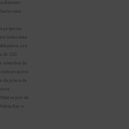
facilmente
 havia uma
a pequena
ura tinha uma
bitantes, era
a de 250
s oriundos da
s embarcações
a da pesca da
época
Muitos por ali
alvis Bay o