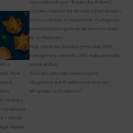
era conhecido por “Rossio dos Pobres”.
O posto consular foi elevado a Embaixada e
aos bocadinhos a Comunidade Portuguesa
começava a integrar-se no seu novo país
de acolhimento.
Hoje vivem na Namíbia perto dos 2500
portugueses, cerca de 2460 mais que o dito
jornal atribui.
60, e
Será que falta este número para
outh West
chegarmos aos 15 milhões ou será que
aram a
ultrapassa os 15 milhões?
ntes
da Madeira,
cer pequenos
s e outros
ugal, alguns