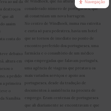
de Windhoek, que na altura tinha um
era ao sul da
Navegação
considerado número de portugueses, que
os destroços
ali construíam um nova barragem.
 que ali
No centro de Windhoek, numa rua estreita
ndo assim
e curta só para pedestres, havia um hotel
e
que se tornou de imediato no ponto de
sta costa do
encontro preferido dos portugueses, uma
farmácia e o consultório de um médico
steve debaixo
cujas empregadas que falavam português,
mã, altura em
uma agência de viagens que prestava os
anexou o
mais variados serviços e apoio aos
ano, a pedido
portugueses, desde da tradução de
u a primeira
documentos à assistência na procura de
teve o
emprego. Eram centenas de portugueses
 da Namíbia
que ali diariamente se encontravam e que