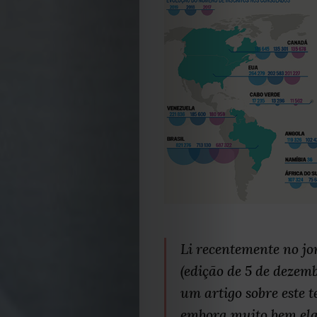
Li recentemente no j
(edição de 5 de dezem
um artigo sobre este 
embora muito bem el