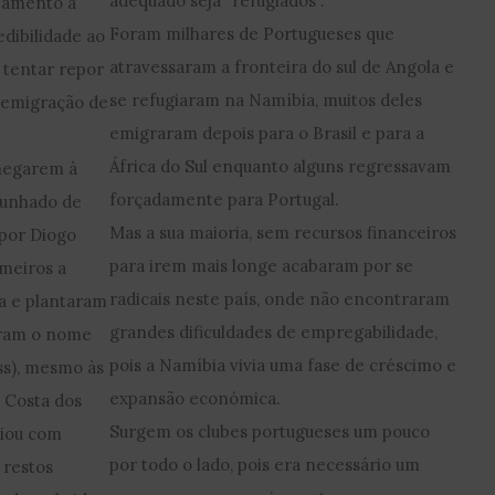
adequado seja “refugiados”.
tamento a
Foram milhares de Portugueses que
edibilidade ao
atravessaram a fronteira do sul de Angola e
a tentar repor
se refugiaram na Namíbia, muitos deles
 emigração de
emigraram depois para o Brasil e para a
África do Sul enquanto alguns regressavam
chegarem à
forçadamente para Portugal.
punhado de
Mas a sua maioria, sem recursos financeiros
 por Diogo
para irem mais longe acabaram por se
meiros a
radicais neste país, onde não encontraram
ca e plantaram
grandes dificuldades de empregabilidade,
eram o nome
pois a Namíbia vivia uma fase de créscimo e
ss), mesmo às
expansão económica.
 Costa dos
Surgem os clubes portugueses um pouco
riou com
por todo o lado, pois era necessário um
s restos