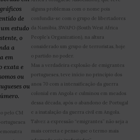
gráficos
alguns problemas com o nome pois
sentido de
confundia-se com o grupo de libertadores
o um estudo
da Namíbia, SWAPO (South West Africa
stente, o
People’s Organization), na altura
inda a
considerado um grupo de terroristas, hoje
o partido no poder.
da em
Mas a verdadeira explosão de emigrantes
 exata e
portugueses, teve início no princípio dos
 somos ou
anos 70 com a intensificação da guerra
tugueses ou
colonial em Angola e culminou em meados
 número.
dessa década, após o abandono de Portugal
e a instalação da guerra civil em Angola.
do pelo CM
Talvez a expressão “emigrantes” não seja a
portugueses
mais correta e penso que o termo mais
 demonstra