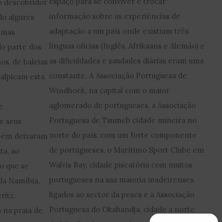
espaço para se conviver e trocar
o descobridor
informação sobre as experiências de
do algures
adaptação a um país onde existiam três
, mas
línguas oficias (Inglês, Afrikaans e Alemão) e
do parte dos
as dificuldades e saudades diárias eram uma
s, de baleias
constante. A Associação Portuguesa de
salpicam esta
Windhoek, na capital com o maior
aglomerado de portugueses, a Associação
e
Portuguesa de Tsumeb cidade mineira no
e seus
norte do país, com um forte componente
mbém deixaram
de portugueses, o Marítimo Sport Clube em
ta, ao
Walvis Bay, cidade piscatória com muitos
o que se
portugueses na sua maioria madeirenses
 da Namíbia,
ligados ao sector da pesca e a Associação
ritz.
Portuguesa do Okahandja, cidade a norte
 na praia de