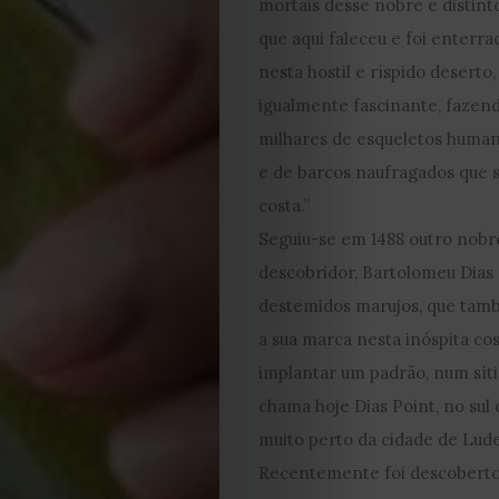
mortais desse nobre e distint
que aqui faleceu e foi enterra
nesta hostil e ríspido deserto
igualmente fascinante, fazen
milhares de esqueletos humano
e de barcos naufragados que 
EDIÇÃO
costa.”
DE
Seguiu-se em 1488 outro nobr
descobridor, Bartolomeu Dias 
JULHO
destemidos marujos, que ta
a sua marca nesta inóspita cos
2026
implantar um padrão, num síti
chama hoje Dias Point, no sul
2025
muito perto da cidade de Lude
2024
Recentemente foi descoberto