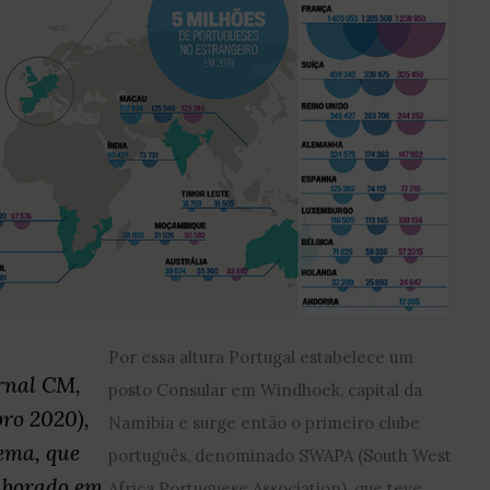
Por essa altura Portugal estabelece um
ornal CM,
posto Consular em Windhoek, capital da
bro 2020),
Namíbia e surge então o primeiro clube
tema, que
português, denominado SWAPA (South West
aborado em
Africa Portuguese Association), que teve