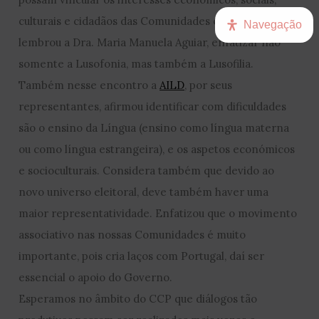
culturais e cidadãos das Comunidades ou, como
Navegação
lembrou a Dra. Maria Manuela Aguiar, enfatizar não
somente a Lusofonia, mas também a Lusofilia.
Também nesse encontro a
AILD
, por seus
representantes, afirmou identificar com dificuldades
são o ensino da Língua (ensino como língua materna
ou como língua estrangeira), e os aspetos económicos
e socioculturais. Considera também que devido ao
novo universo eleitoral, deve também haver uma
maior representatividade. Enfatizou que o movimento
associativo nas nossas Comunidades é muito
importante, pois cria laços com Portugal, daí ser
essencial o apoio do Governo.
Esperamos no âmbito do CCP que diálogos tão