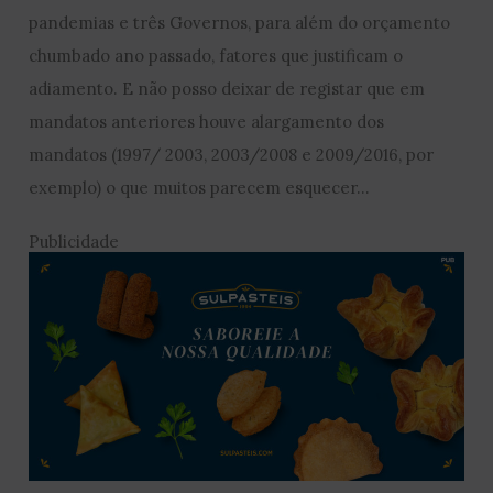
pandemias e três Governos, para além do orçamento
chumbado ano passado, fatores que justificam o
adiamento. E não posso deixar de registar que em
mandatos anteriores houve alargamento dos
mandatos (1997/ 2003, 2003/2008 e 2009/2016, por
exemplo) o que muitos parecem esquecer…
Publicidade