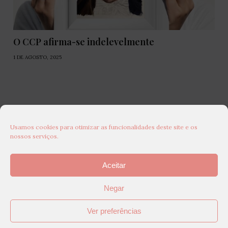
O CCP afirma-se indelevelmente
1 DE AGOSTO, 2025
Usamos cookies para otimizar as funcionalidades deste site e os
nossos serviços.
Aceitar
Negar
Ver preferências