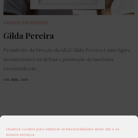
GRANDE ENTREVISTA
Gilda Pereira
Presidente da Direção da AILD Gilda Pereira é uma figura
incontornável na defesa e promoção da lusofonia.
Licenciada em...
1 DE ABRIL, 2026
Usamos cookies para otimizar as funcionalidades deste site e os
nossos serviços.