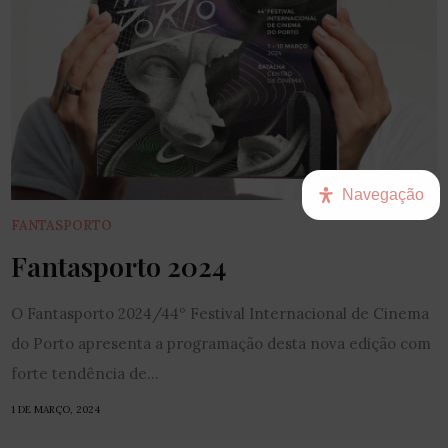
Navegação
FANTASPORTO
Fantasporto 2024
O Fantasporto 2024/44º Festival Internacional de Cinema
do Porto apresenta a programação desta nova edição com
forte tendência de...
1 DE MARÇO, 2024