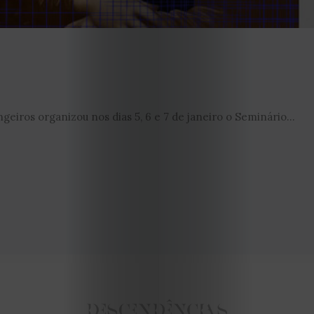
2021
Obras
de
Capa
eiros organizou nos dias 5, 6 e 7 de janeiro o Seminário...
Contactos
Estatuto
Editorial
Política
de