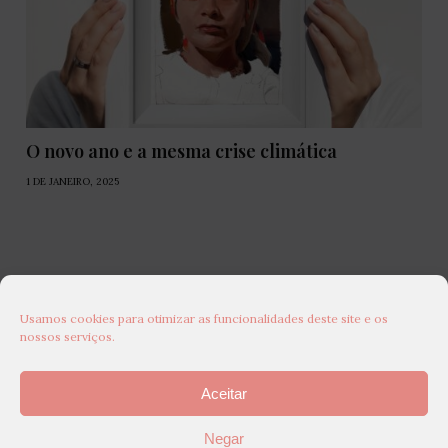
O novo ano e a mesma crise climática
1 DE JANEIRO, 2025
Usamos cookies para otimizar as funcionalidades deste site e os
nossos serviços.
Aceitar
Negar