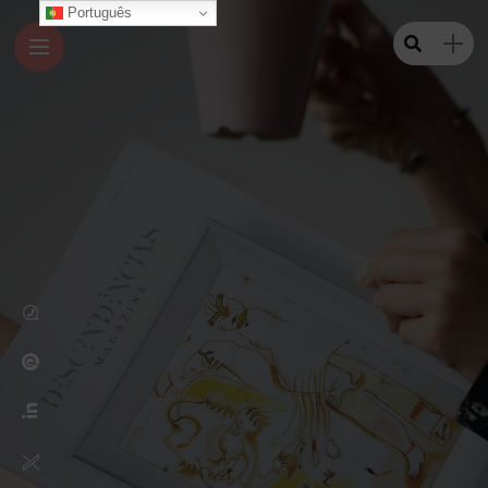
Português