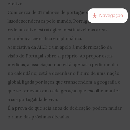
efetivo.
Com cerca de 31 milhões de portugueses e
Navegação
lusodescendentes pelo mundo, Portugal tem nesta
rede um ativo estratégico inestimável nas áreas
económica, científica e diplomática.
A iniciativa da AILD é um apelo à modernização da
visão de Portugal sobre si próprio. Ao propor estas
medidas, a associação não está apenas a pedir um dia
no calendário; está a desenhar o futuro de uma nação
global, ligada por laços que transcendem a geografia e
que se renovam em cada geração que escolhe manter
a sua portugalidade viva.
É a prova de que seis anos de dedicação, podem mudar
o rumo das próximas décadas.