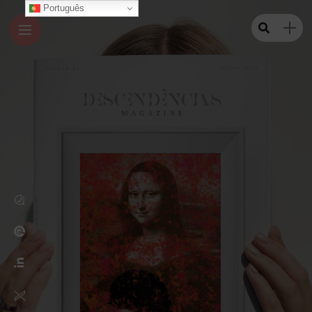
Português