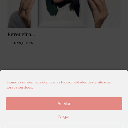
Fevereiro…
1 DE MARÇO, 2025
Usamos cookies para otimizar as funcionalidades deste site e os
nossos serviços.
Aceitar
Negar