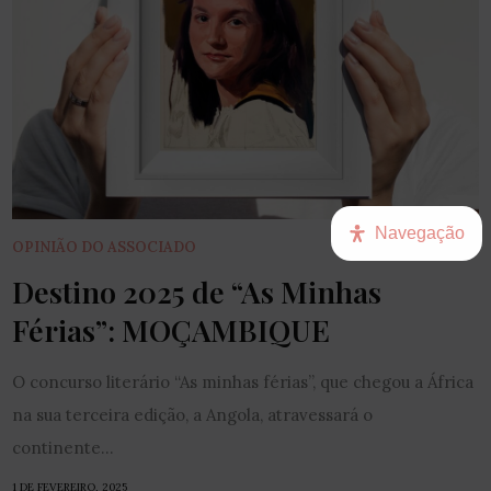
Navegação
OPINIÃO DO ASSOCIADO
Destino 2025 de “As Minhas
Férias”: MOÇAMBIQUE
O concurso literário “As minhas férias”, que chegou a África
na sua terceira edição, a Angola, atravessará o
continente...
1 DE FEVEREIRO, 2025