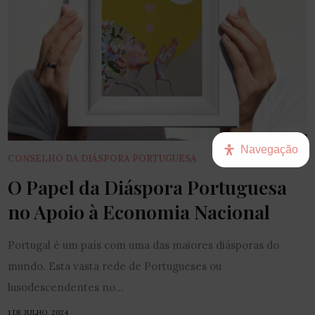
Navegação
CONSELHO DA DIÁSPORA PORTUGUESA
O Papel da Diáspora Portuguesa
no Apoio à Economia Nacional
Portugal é um país com uma das maiores diásporas do
mundo. Esta vasta rede de Portugueses ou
lusodescendentes no...
1 DE JULHO, 2024