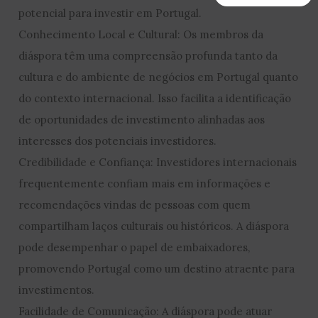
potencial para investir em Portugal.
Conhecimento Local e Cultural: Os membros da
diáspora têm uma compreensão profunda tanto da
cultura e do ambiente de negócios em Portugal quanto
do contexto internacional. Isso facilita a identificação
de oportunidades de investimento alinhadas aos
interesses dos potenciais investidores.
Credibilidade e Confiança: Investidores internacionais
frequentemente confiam mais em informações e
recomendações vindas de pessoas com quem
compartilham laços culturais ou históricos. A diáspora
pode desempenhar o papel de embaixadores,
promovendo Portugal como um destino atraente para
investimentos.
Facilidade de Comunicação: A diáspora pode atuar