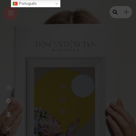
Português