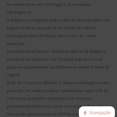
investimentos entre Portugal e os mercados
estrangeiros.
A diáspora portuguesa pode também desempenhar um
papel crucial na atração de investimento direto
estrangeiro para Portugal. Isto ocorre de várias
maneiras:
Investimentos Diretos: Muitos membros da diáspora
investem diretamente em Portugal, seja através de
projetos empresariais, imobiliários ou outras formas de
capital.
Rede de Conexões Globais: A diáspora portuguesa está
presente em muitos países e possui uma vasta rede de
contactos, incluindo empresários de sucesso e
profissionais influentes. Essas conexões podem ser
Navegação
uma ponte para identificar HNWIs com interesse ou