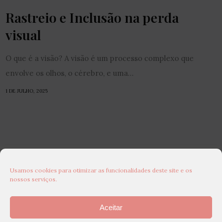
Rastreio e Inclusão na perda
visual
O que é a visão? A visão é um processo complexo que
envolve os olhos, o cérebro, e uma...
1 DE JULHO, 2025
Usamos cookies para otimizar as funcionalidades deste site e os
nossos serviços.
Aceitar