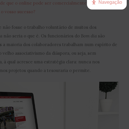
Navegação
e que o online pode ser comercialmente rentável. Qual
 o vosso sucesso?
e não fosse o trabalho voluntário de muitos dos
ia
não seria o que é. Os funcionários do
Bom dia
são
as a maioria dos colaboradores trabalham num espírito de
 velho associativismo da diáspora, ou seja, sem
, à qual acresce uma estratégia clara: nunca nos
amos projetos quando a tesouraria o permite.