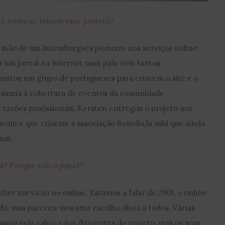
e como se iniciou esse projeto?
a mão de um luxemburguês pioneiro nos serviços online
r um jornal na Internet num país com tantos
juntou um grupo de portugueses para criarem o site e o
resumia à cobertura de eventos da comunidade
 razões profissionais, Kersten entregou o projeto aos
vam e que criaram a associação Bomdia.lu asbl que ainda
nal.
ial? Porque não o papel?
cher um vazio no online. Estamos a falar de 2001, o online
da, mas pareceu-nos uma escolha óbvia a todos. Várias
assou pela cabeça dos dirigentes do projeto, mas os seus