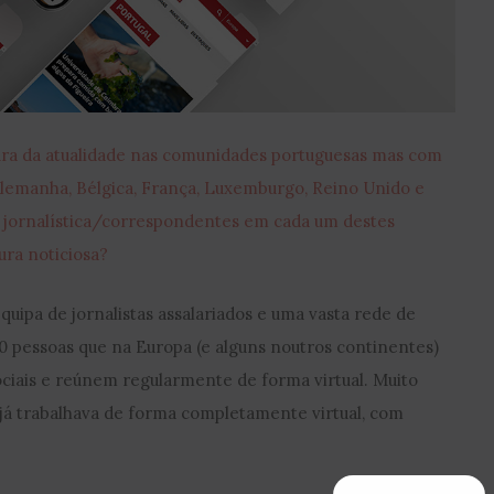
ura da atualidade nas comunidades portuguesas mas com
Alemanha, Bélgica, França, Luxemburgo, Reino Unido e
ra jornalística/correspondentes em cada um destes
ura noticiosa?
ipa de jornalistas assalariados e uma vasta rede de
0 pessoas que na Europa (e alguns noutros continentes)
ciais e reúnem regularmente de forma virtual. Muito
já trabalhava de forma completamente virtual, com