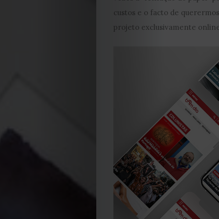
custos e o facto de querermo
projeto exclusivamente online