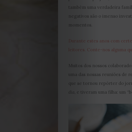
Cookies
também uma verdadeira família
negativos são o imenso inves
momentos.
Durante estes anos com certe
leitores. Conte-nos alguma q
Muitos dos nossos colaboradore
uma das nossas reuniões de re
que se tornou repórter do jorn
dia
, e tiveram uma filha: um 