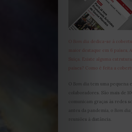
O
Bom dia
dedica-se à cobert
EDIÇÃO
maior destaque em 6 países, 
Suíça. Existe alguma estrutu
DE
países? Como é feita a cobert
JULHO
O
Bom dia
tem uma pequena equ
colaboradores. São mais de 10
2026
comunicam graças às redes so
2025
antes da pandemia, o
Bom dia
reuniões à distância.
2024