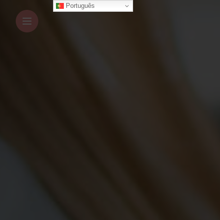
Português