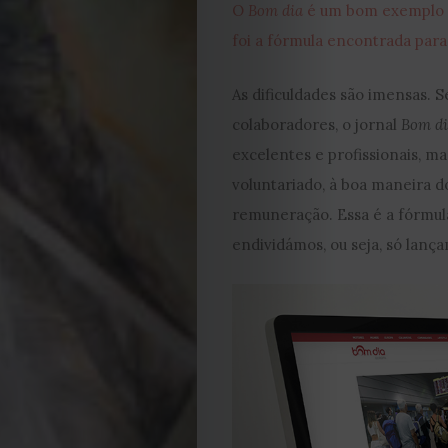
O
Bom dia
é um bom exemplo d
2023
foi a fórmula encontrada para
2022
As dificuldades são imensas. S
colaboradores, o jornal
Bom d
2021
excelentes e profissionais, m
Obras
voluntariado, à boa maneira do
remuneração. Essa é a fórmula
de
endividámos, ou seja, só lanç
Capa
Contactos
Estatuto