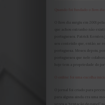
Quando foi fundado o
Bom dia
O
Bom dia
surgiu em 2001 pel
que achou estranho não existi
portugueses. Patrick Kersten 
seu conteúdo que, então, se 
portuguesa. Meses depois, por
portugueses que nele colabora
hoje tem a propriedade do jor
O online foi uma escolha inic
O jornal foi criado para preen
para alguns ainda era uma mo
vezes a “tentação do papel” p