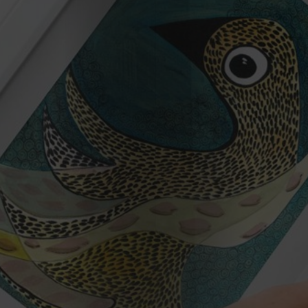
2022
2021
Obras
de
Capa
Contactos
Estatuto
Editorial
Política