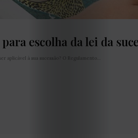
de
privacidade
Termos
para escolha da lei da suc
e
 ser aplicável à sua sucessão? O Regulamento...
Condições
Política
de
Cookies