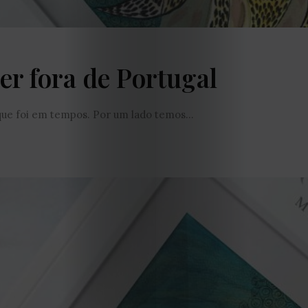
EDIÇÃO
ver fora de Portugal
DE
que foi em tempos. Por um lado temos...
JULHO
2026
2025
2024
2023