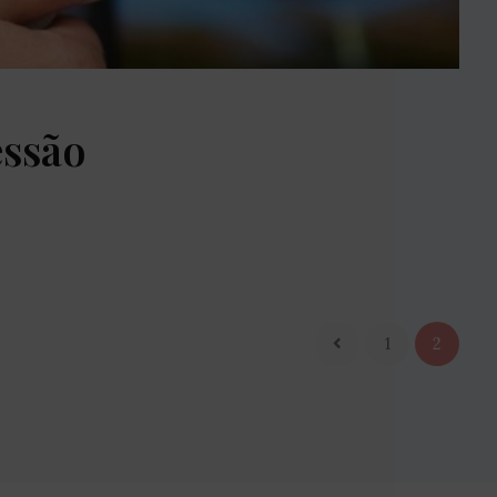
essão
1
2