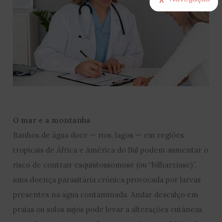
O mar e a montanha
Banhos de água doce — rios, lagos — em regiões
tropicais de África e América do Sul podem aumentar o
risco de contrair esquistossomose (ou “bilharzíase)”,
uma doença parasitária crónica provocada por larvas
presentes na água contaminada. Andar descalço em
praias ou solos sujos pode levar a alterações cutâneas