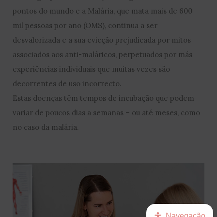
pontos do mundo e a Malária, que mata mais de 600
mil pessoas por ano (OMS), continua a ser
desvalorizada e a sua evicção prejudicada por mitos
associados aos anti-maláricos, perpetuados por más
experiências individuais que muitas vezes são
decorrentes de uso incorrecto.
Estas doenças têm tempos de incubação que podem
variar de poucos dias a semanas – ou até meses, como
no caso da malária.
Navegação