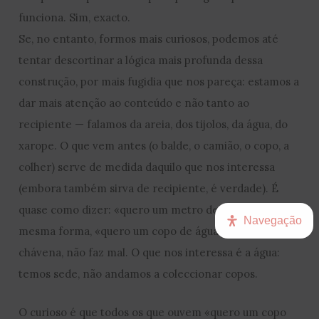
funciona. Sim, exacto.
Se, no entanto, formos mais curiosos, podemos até
tentar descortinar a lógica mais profunda dessa
construção, por mais fugidia que nos pareça: estamos a
dar mais atenção ao conteúdo e não tanto ao
recipiente — falamos da areia, dos tijolos, da água, do
xarope. O que vem antes (o balde, o camião, o copo, a
colher) serve de medida daquilo que nos interessa
(embora também sirva de recipiente, é verdade). É
quase como dizer: «quero um metro de tecido» — da
Navegação
mesma forma, «quero um copo de água». Se vier numa
chávena, não faz mal. O que nos interessa é a água:
temos sede, não andamos a coleccionar copos.
O curioso é que todos os que ouvem «quero um copo