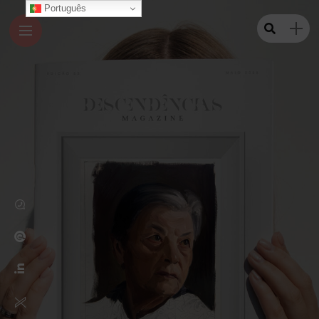
Português