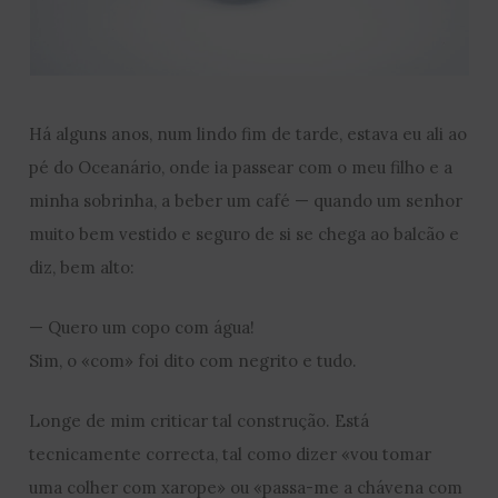
Há alguns anos, num lindo fim de tarde, estava eu ali ao
pé do Oceanário, onde ia passear com o meu filho e a
minha sobrinha, a beber um café — quando um senhor
muito bem vestido e seguro de si se chega ao balcão e
diz, bem alto:
— Quero um copo com água!
Sim, o «com» foi dito com negrito e tudo.
Longe de mim criticar tal construção. Está
tecnicamente correcta, tal como dizer «vou tomar
uma colher com xarope» ou «passa-me a chávena com