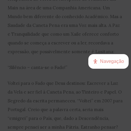
Main na área de uma Companhia Americana. Um
Mundo bem diferente do conhecido Académico. Mas a
Saudade da Caneta Pena era uma Voz mais alta. A Paz
e Tranquilidade que como um Xaile oferece conforto
quando se começa a escrever ou a ler, recordava a
expressão, que possivelmente somente é Lusitana:
Navegação
“Silêncio – canta-se o Fado!”
Voltei para o Fado que Deus destinou: Escrever a Luz
da Vela e ser fiel à Caneta Pena, ao Tinteiro e Papel. O
Segredo da escrita permaneceu. “Voltei” em 2007 para
Portugal. Creio que a palavra certa, seria mais
“emigrei” para o País, que, dado a Descendência,
sempre pensei ser a minha Pátria. Estranho pensar?