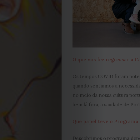
JULHO
2026
2025
2024
O que vos fez regressar a C
2023
Os tempos COVID foram potenc
2022
quando sentíamos a necessidad
no meio da nossa cultura port
2021
bem lá fora, a saudade de Po
Obras
Que papel teve o Programa 
de
Descobrimos o programa depoi