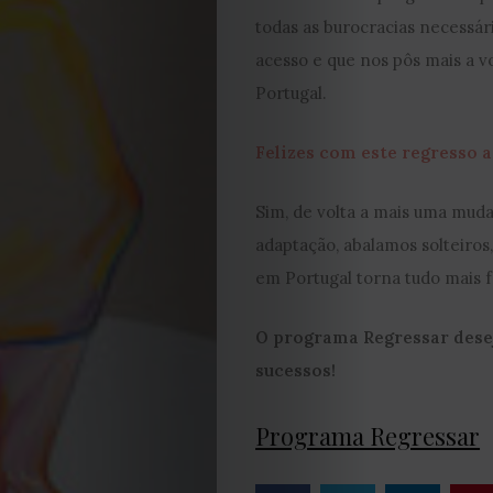
todas as burocracias necessári
Capa
acesso e que nos pôs mais a 
Contactos
Portugal.
Estatuto
Felizes com este regresso a
Editorial
Sim, de volta a mais uma mud
adaptação, abalamos solteiros
Política
em Portugal torna tudo mais fá
de
O programa Regressar desej
sucessos!
privacidade
Termos
Programa Regressar