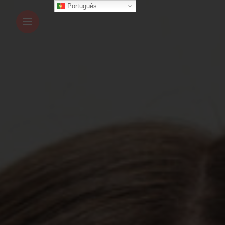
Português