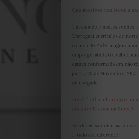
Que motivos vos levou a sa
Um canudo e muitos sonhos…
Entreguei currículos de norte
o curso de Enfermagem nunca 
emprego, ainda trabalhei nu
estava conformada em não tra
parti… 25 de Novembro 2010, o
de chegada.
Foi difícil a adaptação num
durante 12 anos na Suíça?
Foi difícil, sair de casa, do no
… tudo era diferente.