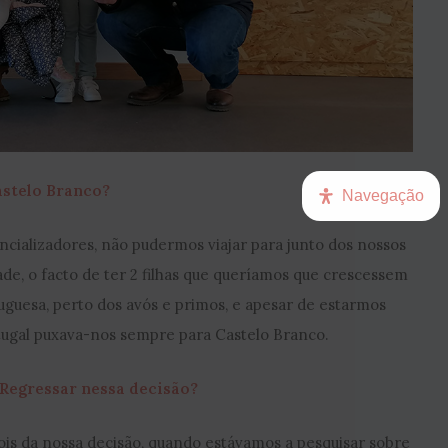
astelo Branco?
Navegação
ializadores, não pudermos viajar para junto dos nossos
e, o facto de ter 2 filhas que queríamos que crescessem
uguesa, perto dos avós e primos, e apesar de estarmos
rtugal puxava-nos sempre para Castelo Branco.
Regressar nessa decisão?
s da nossa decisão, quando estávamos a pesquisar sobre