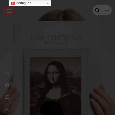
Português