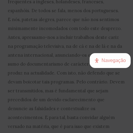
frequentes a ingleses, holandeses, franceses,
espanhóis. De todos se fala, menos dos portugueses.
E nós, patetas alegres, parece que não nos sentimos
minimamente incomodados com todo este desprezo.
Antes, apressamo-nos a incluir trabalhos deste cariz
na programação televisiva, na de cá e na de lá e na da
antena internacional, anunciando-os como o supra-
Navegação
sumo do documentarismo de carácter histórico que se
produz na actualidade. Com isto, não defendo que se
devam boicotar tais programas. Pelo contrário. Devem
ser transmitidos, mas é fundamental que sejam
precedidos de um devido esclarecimento que
denuncie as falsidades e contextualize os
acontecimentos. E para tal, basta convidar alguém
versado na matéria, que é para isso que existem