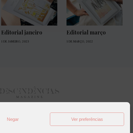
Editorial janeiro
Editorial março
1 DE JANEIRO, 2023
1 DE MARÇO, 2022
Negar
Ver preferências