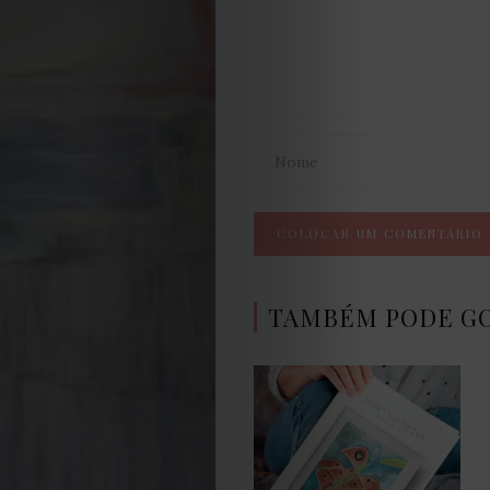
Termos
e
Condições
Política
de
Cookies
TAMBÉM PODE G