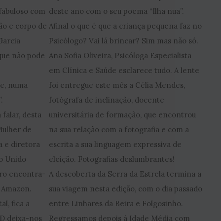
fabuloso com
deste ano com o seu poema “Ilha nua”.
ão e corpo de
Afinal o que é que a criança pequena faz no
Garcia
Psicólogo? Vai lá brincar? Sim mas não só.
 que não pode
Ana Sofia Oliveira, Psicóloga Especialista
em Clínica e Saúde esclarece tudo. A lente
ve, numa
foi entregue este mês a Célia Mendes,
.
fotógrafa de inclinação, docente
falar, desta
universitária de formação, que encontrou
Mulher de
na sua relação com a fotografia e com a
a e diretora
escrita a sua linguagem expressiva de
no Unido
eleição. Fotografias deslumbrantes!
vro encontra-
A descoberta da Serra da Estrela termina a
a Amazon.
sua viagem nesta edição, com o dia passado
l, fica a
entre Linhares da Beira e Folgosinho.
LD deixa-nos
Regressamos depois à Idade Média com