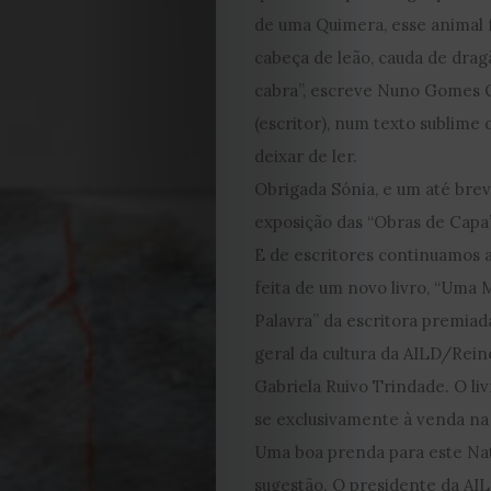
de uma Quimera, esse animal 
cabeça de leão, cauda de drag
cabra”, escreve Nuno Gomes 
(escritor), num texto sublime
deixar de ler.
Obrigada Sónia, e um até bre
exposição das “Obras de Capa”
E de escritores continuamos a 
feita de um novo livro, “Uma 
Palavra” da escritora premiad
geral da cultura da AILD/Rei
Gabriela Ruivo Trindade. O li
se exclusivamente à venda n
Uma boa prenda para este Nata
EDIÇÃO
sugestão. O presidente da AI