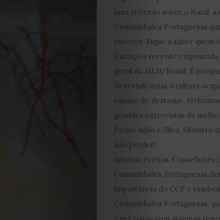
DE
uma reflexão sobre o Natal, a 
Comunidades Portuguesas qu
JULHO
exterior. Fique a saber quem é
Carriço a recente empossada 
2026
geral da AILD/Brasil. E porqu
Descendências a cultura ocu
2025
espaço de destaque, fechamos
2024
grandes entrevistas da melho
Pedro Adão e Silva, Ministro d
2023
não perder!
António Freitas, Conselheiro 
2022
Comunidades Portuguesas des
2021
importância do CCP e també
Comunidades Portuguesas, q
a ser vistas com algumas rese