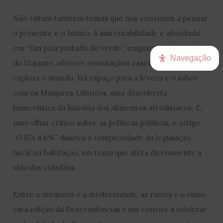
Não faltam também temas que nos convidam a pensar
o presente e o futuro. A sustentabilidade é abordada
em “Um país pintado de verde”, enquanto a Consulta
Navegação
do Viajante, oferece orientações essenciais para quem
explora o mundo. Há espaço para a leveza e o sabor
com os Manjares Lúbricos, uma descoberta
humorística da história dos alimentos afrodisíacos. E,
num olhar crítico sobre as políticas públicas, o artigo
“O IVA a 6%” disseca a complexidade da legislação
fiscal na habitação, um tema que afeta diretamente a
vida dos cidadãos.
Entre a memória e a modernidade, as raízes e o rumo,
esta edição da Descendências é um convite a celebrar