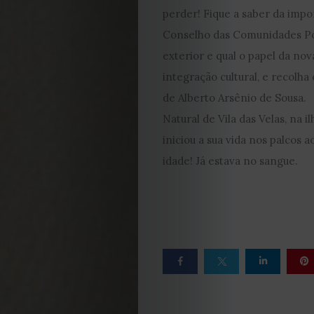
2026
perder! Fique a saber da impo
Conselho das Comunidades P
2025
exterior e qual o papel da no
integração cultural, e recolh
2024
de Alberto Arsênio de Sousa.
Natural de Vila das Velas, na il
2023
iniciou a sua vida nos palcos a
2022
idade! Já estava no sangue.
2021
Obras
de
Capa