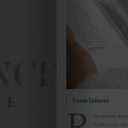
Caros Leitores
R
egressados algun
férias e com outro