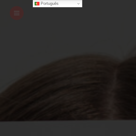
Português