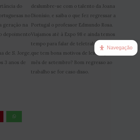
rtância do
deslumbre-se com o talento da Joana
ortuguesas no
Dionísio, e saiba o que fez regressar a
va geração na
Portugal o professor Edmundo Rosa.
a o depoimento
Viajamos até à Expo 98 e ainda temos
tempo para falar de teletrabalho. Não acha
Navegação
ha de S. Jorge,
que tem bons motivos de leitura para este
os 3 anos de
mês de setembro? Bom regresso ao
trabalho se for caso disso.