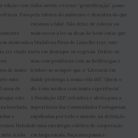
a edição com
tinha ouvido o termo “gentrificação”, passe
celência. Para
pela rubrica do ambiente e descubra do que
estamos a falar. Não deixe de colocar os
constante
mais novos a ler as dicas de bem-estar, que
 tem mostrado
a Madalena Pires de Lima lhe traz: este
a, ter vindo a
mês em destaque os vegetais. Delicie-se,
por
mas com prudência com as Beldroegas e
ões de muito
lembre-se sempre que a “Literacia em
arte uma
Saúde prolonga a nossa vida útil”. Quem o
0 anos de
diz é um médica com muita experiência!
staque este
A Fundação AEP, relembra e alerta para a
na hotelaria,
importância das Comunidades Portuguesas
endas e
espalhadas por todo o mundo, na definição
lection Hotels
de uma estratégia coletiva de cooperação
e mês. A não
em larga escala. Faça uma pausa e