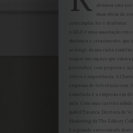
abrimos esta nov
duas obras de ex
contemplar, ler e desfrutar.
A AILD é uma associação em 
dinâmica e crescimento, que
ao longo da sua curta existênci
ocupar um espaço que estava 
preencher, com projetos e aç
relevo e importância. A Chavi
empresa de referência com 3
EDIÇÃO
existência é a empresa em de
mês. Com uma carreira sólida 
DE
Isabel Tavares, Diretora de V
Marketing da The Editory Col
JULHO
é a grande entrevistada dest