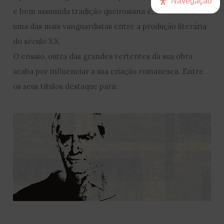
Navegação
e bem assumida tradição queirosiana é, no entanto,
uma das mais vanguardistas entre a produção literária
do século XX.
O ensaio, outra das grandes vertentes da sua obra
acaba por influenciar a sua criação romanesca. Entre
os seus títulos destaque para: