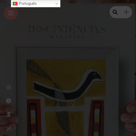
Português