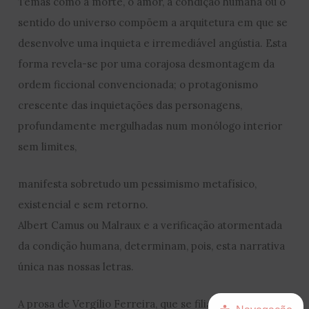
Temas como a morte, o amor, a condição humana ou o
sentido do universo compõem a arquitetura em que se
desenvolve uma inquieta e irremediável angústia. Esta
forma revela-se por uma corajosa desmontagem da
ordem ficcional convencionada; o protagonismo
crescente das inquietações das personagens,
profundamente mergulhadas num monólogo interior
sem limites,
manifesta sobretudo um pessimismo metafísico,
existencial e sem retorno.
Albert Camus ou Malraux e a verificação atormentada
da condição humana, determinam, pois, esta narrativa
única nas nossas letras.
A prosa de Vergílio Ferreira, que se filia numa marcada