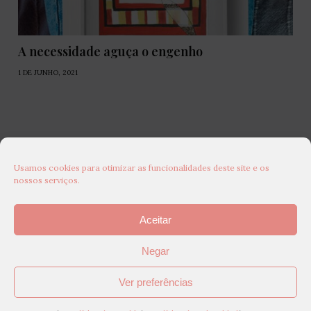
A necessidade aguça o engenho
1 DE JUNHO, 2021
Usamos cookies para otimizar as funcionalidades deste site e os
nossos serviços.
Aceitar
Negar
Ver preferências