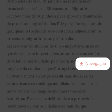
Só no passado dia 6 de janeiro, na sequência da
invasão do capitólio, a Ei! Assessoria Migratória
recebeu mais de 50 pedidos para apoio na tramitação
do processo migratório dos EUA para Portugal, sendo
que, quase a totalidade dos contactos, adjudicaram os
processos migratórios no próprio dia.
Estas novas tendências do fluxo migratório, mais do
que desvelarem inquietações perante certos cenários
de relativa instabilidade, permitem-nos ter uma noção
Navegação
inegável da confiança que Portugal tem conseguido
cultivar e nutrir ao longo das últimas décadas. As
estatísticas e os rankings mundiais, são apenas um
mero reflexo da imagem que passamos além-
fronteiras. É a escolha deliberada e a preferência
indubitável de vários cidadãos do mundo, que