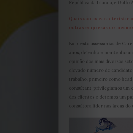
República da Irlanda, e Golfo 
Quais são as característic
outras empresas do mesm
Eu presto assessorias de Care
EDIÇÃO
anos, detenho e mantenho uma
opinião dos mais diversos set
DE
elevado número de candidatos
JULHO
trabalho, primeiro como hea
consultant, privilegiamos um
2026
dos clientes e detemos um p
consultora líder nas áreas d
2025
2024