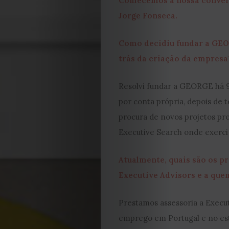
Comecemos a nossa convers
Jorge Fonseca.
Como decidiu fundar a GEO
trás da criação da empresa
Resolvi fundar a GEORGE há 9 
por conta própria, depois de 
procura de novos projetos pro
Executive Search onde exerci
Atualmente, quais são os p
Executive Advisors e a que
Prestamos assessoria a Execu
emprego em Portugal e no est