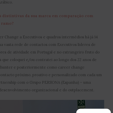
Arábico.
as distintivas da sua marca em comparação com
o ramo?
er Change a Executivos e quadros intermédios há já 14
 vasta rede de contactos com Executivos lideres de
ores de atividade em Portugal e no estrangeiro fruto do
 que coloquei e/ou contratei ao longo dos 22 anos de
d hunter e posteriormente como career change
 contacto próximo, proativo e personalizado com cada um
artnership com o Grupo PERSONA (Espanha) – uma
o desenvolvimento organizacional e do outplacement.