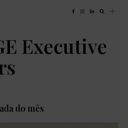
E Executive
rs
ada do mês