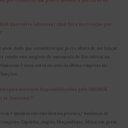
a por conhecer um pouco melhor o percurso de
RGE Executive Advisors? Qual foi a motivação por
?
anos, dado que considerei que já era altura de me lançar
ter criado este negócio de assessoria de Executivos na
fissionais 5 anos antes no seio da última empresa de
 funções.
rincipais serviços disponibilizados pela GEORGE
m se destinam?
tivos e quadros intermédios na procura/ mudança de
rangeiro, Espanha, Angola, Moçambique, África em geral,