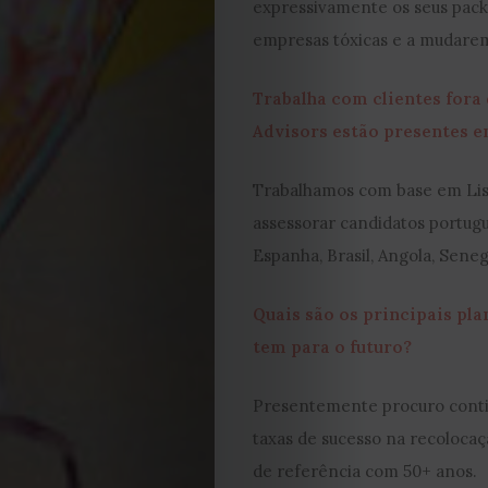
expressivamente os seus packa
Cookies
empresas tóxicas e a mudarem
Trabalha com clientes fora
Advisors estão presentes e
Trabalhamos com base em Lisb
assessorar candidatos portugu
Espanha, Brasil, Angola, Seneg
Quais são os principais pl
tem para o futuro?
Presentemente procuro contin
taxas de sucesso na recolocaç
de referência com 50+ anos.