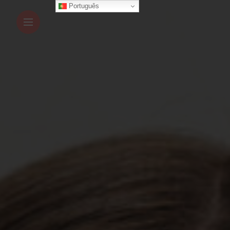
Português