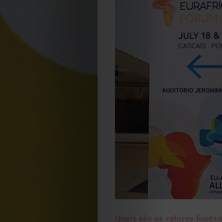
2023
2022
2021
Obras
de
Capa
Contactos
Estatuto
Quais são os valores funda