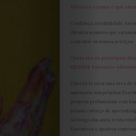
Editorial
Advisors e como é que estes
Política
Confiança, credibilidade, kn
de
clientes seniores que estamos
contratar os nossos serviços.
privacidade
Quais são os principais de
Termos
GEORGE Executive Advisors
e
Criei há 14 anos uma área de 
assessoria aos próprios Execu
Condições
projetos profissionais com ba
Política
pesado esforço de aprendizag
Ao longo dos anos, tenho vin
de
Executivos e quadros empresa