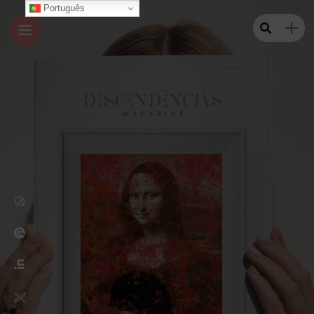
Português