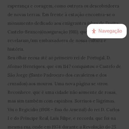
esperança e coragem, como outrora os descobridores
de novas terras. Em frente à estação encontra-se o
monumento dedicado aos emigrantes (obra de Dorita
Navegação
Castelo-Branco)(inauguração 1981), que também se
revelaram/am embaixadores de nossa cultura e
história.
Seu olhar recua até ao primeiro rei de Portugal, D.
Afonso Henriques, que em 1147 conquistou o Castelo de
São Jorge (Santo Padroeiro dos cavaleiros e dos
cruzados) aos mouros. Uma nova página se virou.
Reconhece, que é uma cidade não somente de rosas,
mas sim também com espinhos. Sorrisos e lágrimas.
Viu o Regicídio (1908 – Rua do Arsenal) do rei D. Carlos
I e do Príncipe Real, Luís Filipe, e recorda, que foi na
mesma rua, onde em 1974 durante a Revolução do 25