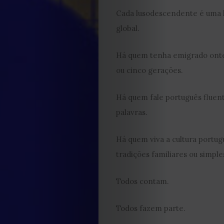
Cada lusodescendente é uma hi
global.
EDIÇÃO
DE
Há quem tenha emigrado onte
ou cinco gerações.
JULHO
Há quem fale português fluen
2026
palavras.
2025
Há quem viva a cultura portugu
tradições familiares ou simp
2024
Todos contam.
2023
Todos fazem parte.
2022