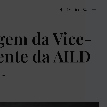
em da Vice-
ente da AILD
2026