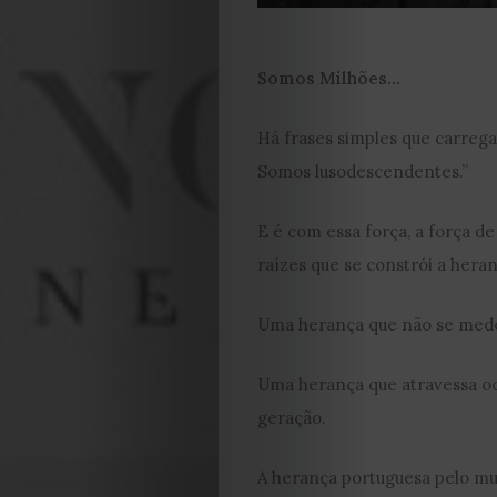
Somos Milhões…
Há frases simples que carreg
Somos lusodescendentes.”
E é com essa força, a força d
raízes que se constrói a hera
Uma herança que não se mede
Uma herança que atravessa oc
geração.
A herança portuguesa pelo mund