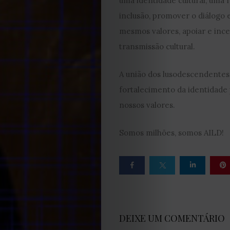
de
uma identidade cultural, uma 
inclusão, promover o diálogo 
privacidade
mesmos valores, apoiar e inc
transmissão cultural.
Termos
A união dos lusodescendentes
e
fortalecimento da identidade 
Condições
nossos valores.
Política
Somos milhões, somos AILD!
de
Cookies
DEIXE UM COMENTÁRIO