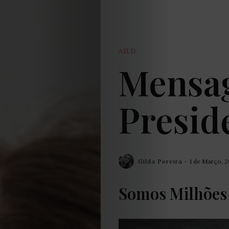
AILD
Mensag
Presid
Gilda Pereira
1 de Março, 
Somos Milhões