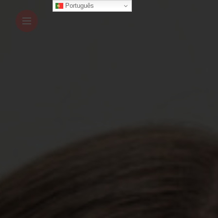
Português