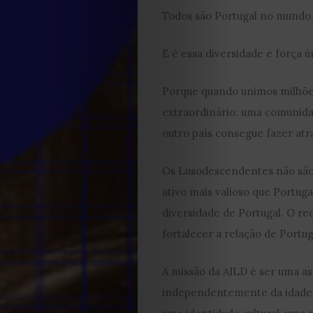
Todos são Portugal no mundo
2021
E é essa diversidade e força 
Obras
de
Porque quando unimos milhõe
extraordinário: uma comunida
Capa
outro país consegue fazer atr
Contactos
Os Lusodescendentes não são 
ativo mais valioso que Portug
Estatuto
diversidade de Portugal. O r
fortalecer a relação de Port
Editorial
A missão da AILD é ser uma a
Política
independentemente da idade, l