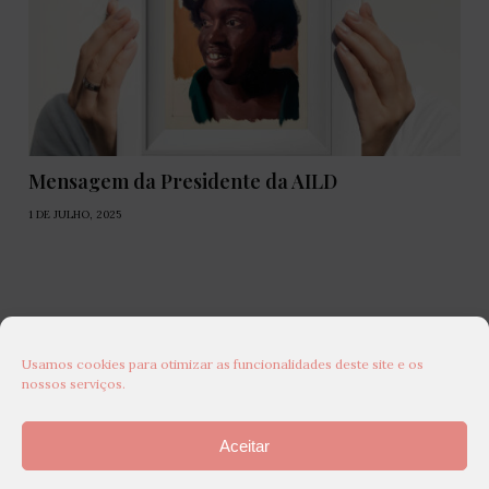
Mensagem da Presidente da AILD
1 DE JULHO, 2025
Usamos cookies para otimizar as funcionalidades deste site e os
nossos serviços.
Aceitar