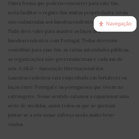
Outra forma que poderia concorrer para este fim,
seria facilitar o registo das muitas propriedades rurais
não cadastradas aos lusodescendentes.
Navegação
Tudo deve valer para manter os laços dos
lusodescendentes com Portugal. Todos deveriam
contribuir para esse fim, as várias autoridades públicas,
as organizações não-governamentais e cada um de
nós. A AILD – Associação Internacional dos
Lusodescendentes está empenhada em fortalecer os
laços entre Portugal e os portugueses que vivem no
estrangeiro. Nesse sentido estamos a equacionar uma
série de medidas, assim todos os que se queiram
juntar-se a nós nesse esforço serão muito bem-
vindos.