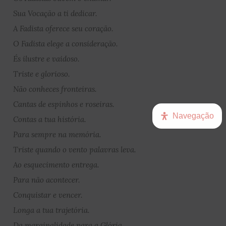
Sua Vocação a ti dedicar.
A Fadista oferece seu coração.
O Fadista elege a consideração.
És ilustre e vaidoso.
Triste e glorioso.
Não conheces fronteiras.
Cantas de espinhos e roseiras.
Navegação
Contas a tua história.
Para sempre na memória.
Triste quando o vento palavras leva.
Ao esquecimento entrega.
Para não acontecer.
Conquistar e vencer.
Longa a tua trajetória.
Da marginalidade para a Glória.