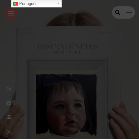
Português