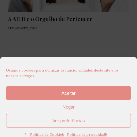
A AILD e o Orgulho de Pertencer
1 DE AGOSTO, 2025
Usamos cookies para otimizar as funcionalidades deste site e os
nossos serviços.
Aceitar
Negar
Ver preferências
Política de Cookies
Política de privacidade