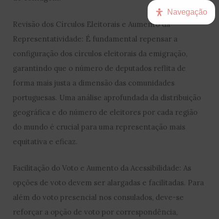
Navegação
Revisão dos Círculos Eleitorais e Aumento da
Representatividade: É fundamental repensar a
configuração dos círculos eleitorais da emigração,
garantindo que o número de deputados reflita de
forma mais justa a dimensão das comunidades
portuguesas. Uma análise aprofundada da distribuição
geográfica e do número de eleitores por cada região
do mundo é crucial para uma representação mais
equitativa e eficaz.
Facilitação do Voto e Aumento da Acessibilidade: As
opções de voto devem ser alargadas e facilitadas. Para
além do voto presencial nos consulados, deve-se
reforçar a opção de voto por correspondência,