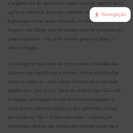
o argumento de que banco também pode querer dizer
agência bancária. Esta necessidade de encontrar uma
Navegação
lógica superficial, muito limitada, no funcionamento da
língua é, no fundo, uma demonstração de pensamento
pouco rigoroso — ou, pelo menos, pouco realista —
sobre a língua.
O português está cheio de repetições, redundâncias,
palavras que significam o mesmo, vários significados
numa só palavra — tudo numa floresta de pequenas
subtilezas e, por vezes, faltas de sentido que são o sal
da língua. As línguas são um fenómeno orgânico e
natural (sim, natural: explico o que quero dizer com
isto no livro). São — lembremo-nos — criadas por
seres imperfeitos, que foram inventando palavras e