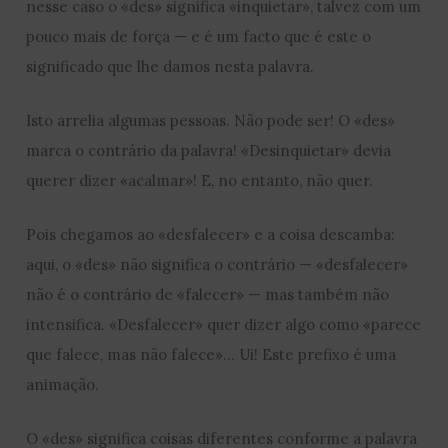
nesse caso o «des» significa «inquietar», talvez com um
pouco mais de força — e é um facto que é este o
significado que lhe damos nesta palavra.
Isto arrelia algumas pessoas. Não pode ser! O «des»
marca o contrário da palavra! «Desinquietar» devia
querer dizer «acalmar»! E, no entanto, não quer.
Pois chegamos ao «desfalecer» e a coisa descamba:
aqui, o «des» não significa o contrário — «desfalecer»
não é o contrário de «falecer» — mas também não
intensifica. «Desfalecer» quer dizer algo como «parece
que falece, mas não falece»… Ui! Este prefixo é uma
animação.
O «des» significa coisas diferentes conforme a palavra