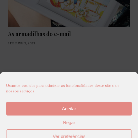
As armadilhas do e-mail
1 DE JUNHO, 2023
Usamos cookies para otimizar as funcionalidades deste site e os
nossos serviços.
Aceitar
Negar
Ver preferências