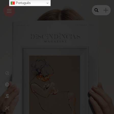
Português