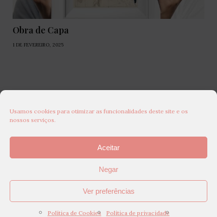
Obra de Capa
1 DE FEVEREIRO, 2025
Usamos cookies para otimizar as funcionalidades deste site e os
nossos serviços.
Aceitar
Negar
Ver preferências
Política de Cookies
Política de privacidade