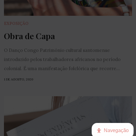
EXPOSIÇÃO
Obra de Capa
O Danço Congo Património cultural santomense
introduzido pelos trabalhadores africanos no período
colonial. É uma manifestação folclórica que recorre...
1 DE AGOSTO, 2020
Navegação