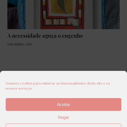
A necessidade aguça o engenho
1 DE JUNHO, 2021
Usamos cookies para otimizar as funcionalidades deste site e os
nossos serviços.
Aceitar
Negar