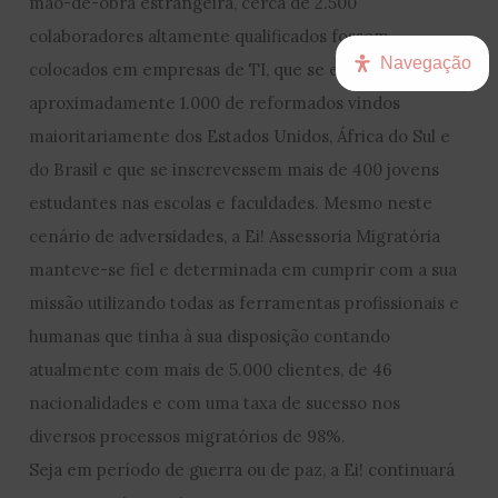
mão-de-obra estrangeira, cerca de 2.500
colaboradores altamente qualificados fossem
Navegação
colocados em empresas de TI, que se estabelecessem
aproximadamente 1.000 de reformados vindos
maioritariamente dos Estados Unidos, África do Sul e
do Brasil e que se inscrevessem mais de 400 jovens
estudantes nas escolas e faculdades. Mesmo neste
cenário de adversidades, a Ei! Assessoria Migratória
manteve-se fiel e determinada em cumprir com a sua
missão utilizando todas as ferramentas profissionais e
humanas que tinha à sua disposição contando
atualmente com mais de 5.000 clientes, de 46
nacionalidades e com uma taxa de sucesso nos
diversos processos migratórios de 98%.
Seja em período de guerra ou de paz, a Ei! continuará