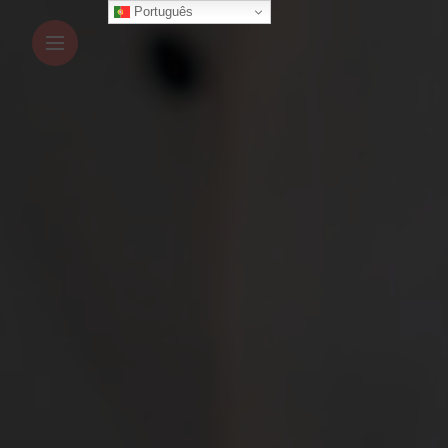
Português