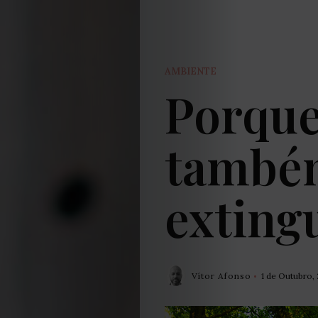
AMBIENTE
Porque
també
extin
Vítor Afonso
1 de Outubro,