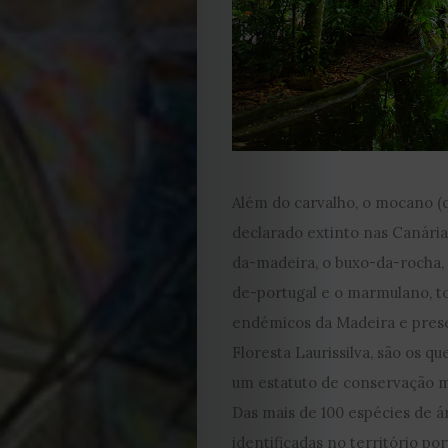
Cookies
Além do carvalho, o mocano (q
declarado extinto nas Canária
da-madeira, o buxo-da-rocha, 
de-portugal e o marmulano, t
endémicos da Madeira e pres
Floresta Laurissilva, são os 
um estatuto de conservação ma
Das mais de 100 espécies de á
identificadas no território po