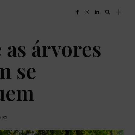
 as árvores
m se
guem
 2021