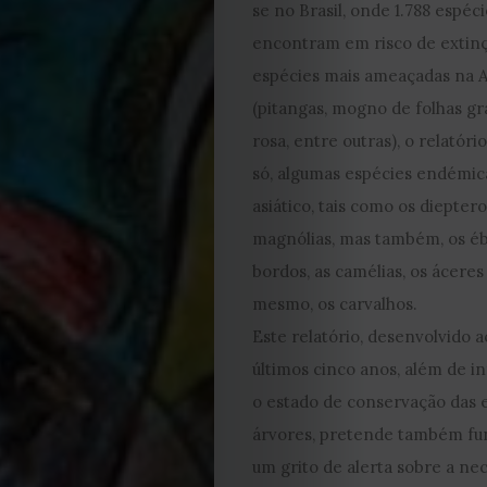
se no Brasil, onde 1.788 espéci
2023
encontram em risco de extinç
espécies mais ameaçadas na 
2022
(pitangas, mogno de folhas gr
2021
rosa, entre outras), o relatóri
só, algumas espécies endémic
Obras
asiático, tais como os diepter
magnólias, mas também, os éb
de
bordos, as camélias, os áceres 
mesmo, os carvalhos.
Capa
Este relatório, desenvolvido 
Contactos
últimos cinco anos, além de i
o estado de conservação das 
Estatuto
árvores, pretende também f
um grito de alerta sobre a ne