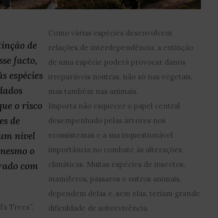
Como várias espécies desenvolvem
tinção de
relações de interdependência, a extinção
sse facto,
de uma espécie poderá provocar danos
às espécies
irreparáveis noutras, não só nas vegetais,
 dados
mas também nas animais.
ue o risco
Importa não esquecer o papel central
es de
desempenhado pelas árvores nos
um nível
ecossistemas e a sua inquestionável
 mesmo o
importância no combate às alterações
rado com
climáticas. Muitas espécies de insectos,
mamíferos, pássaros e outros animais,
dependem delas e, sem elas, teriam grande
’s Trees”,
dificuldade de sobrevivência.