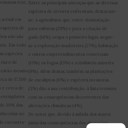
semanas traz,
Entre as principais ameaças que as diversas
espécies de árvores enfrentam, destacam-
o actual em
se: a agricultura, que, entre desmatação
 espécies de
para culturas (29%) e para a criação de
ões não são
gado (14%), ocupa o primeiro lugar, segue-
ário. Em todo
se a exploração madeireira (27%), habitação
as espécies
e outros empreendimentos comerciais
risco de
(13%), os fogos (13%) e a indústria mineira
, estão mesmo
(9%). Além destas, também as plantações
erca de 17.500
de eucaliptos (6%) e espécies invasoras
o e cerca de
(3%) dão a sua contribuição. A lista termina
0 exemplares
com as consequências decorrentes das
 de 30% das
alterações climáticas (4%).
onhecidas no
De notar que, devido à subida dos mares
do encontra-
(uma das consequências das alterações