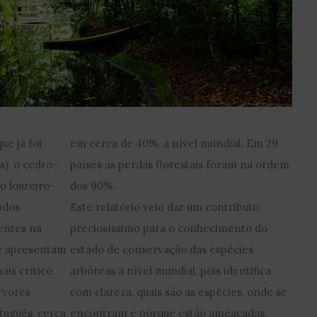
ue já foi
em cerca de 40%, a nível mundial. Em 29
s), o cedro-
países as perdas florestais foram na ordem
o loureiro-
dos 90%.
odos
Este relatório veio dar um contributo
entes na
preciosíssimo para o conhecimento do
que apresentam
estado de conservação das espécies
is crítico.
arbóreas a nível mundial, pois identifica
rvores
com clareza, quais são as espécies, onde se
rtuguês, cerca
encontram e porque estão ameaçadas.