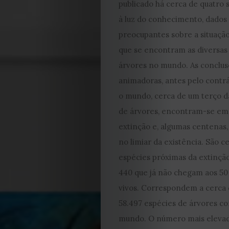
publicado há cerca de quatro 
à luz do conhecimento, dados
preocupantes sobre a situaçã
que se encontram as diversas
árvores no mundo. As conclus
animadoras, antes pelo contr
EDIÇÃO
o mundo, cerca de um terço d
DE
de árvores, encontram-se em 
extinção e, algumas centenas
JULHO
no limiar da existência. São c
espécies próximas da extinçã
2026
440 que já não chegam aos 5
vivos. Correspondem a cerca
2025
58.497 espécies de árvores c
2024
mundo. O número mais eleva