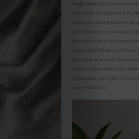
Tiago Pais:
Tem havido sempr
2023
respeitam a vida prática na A
coluna de informação social, 
2022
arrendamento e prestações soc
2021
que sobressai é uma menor pr
pelas coletividades com foco 
Obras
interesse acrescido no cont
novos embaixadores da cultura
de
portuguesa cujo valor é reco
aqui residentes.
Capa
Contactos
Estatuto