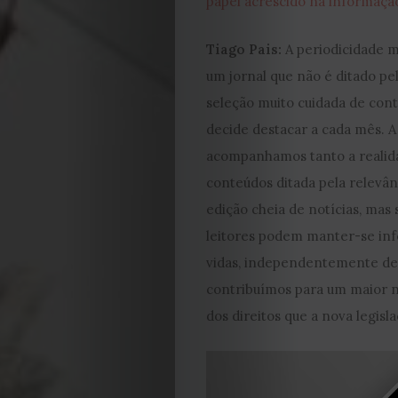
papel acrescido na informaçã
Tiago Pais:
A periodicidade m
um jornal que não é ditado pe
seleção muito cuidada de con
decide destacar a cada mês. 
acompanhamos tanto a realida
conteúdos ditada pela relevân
edição cheia de notícias, mas
leitores podem manter-se inf
vidas, independentemente de 
contribuímos para um maior n
dos direitos que a nova legisl