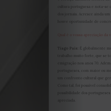
Cookies
cultura portuguesa e nota-se 
dos jornais. Acresce ainda um
houve oportunidade de concret
Qual é o vossa apreciação da 
Tiago Pais:
É globalmente mui
trabalho muito forte, que se 
emigração nos anos 70. Adema
portugueses, com maior ou me
um confronto cultural que ge
Como tal, foi possível conso
possibilidade dos portugueses
apreciada.