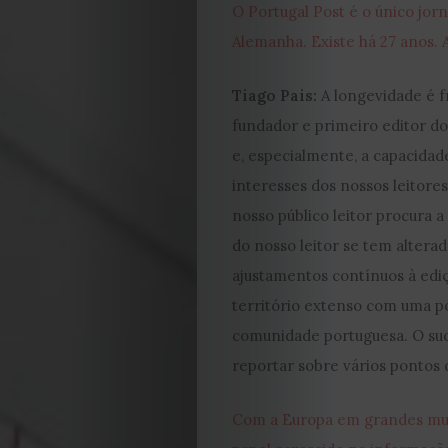
O Portugal Post é o único jor
Alemanha. Existe há 27 anos. 
Tiago Pais:
A longevidade é f
fundador e primeiro editor do 
e, especialmente, a capacida
interesses dos nossos leitores
nosso público leitor procura 
do nosso leitor se tem alterad
ajustamentos contínuos à edi
território extenso com uma po
comunidade portuguesa. O suc
reportar sobre vários pontos 
Com a Europa em grandes muda