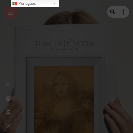
Português