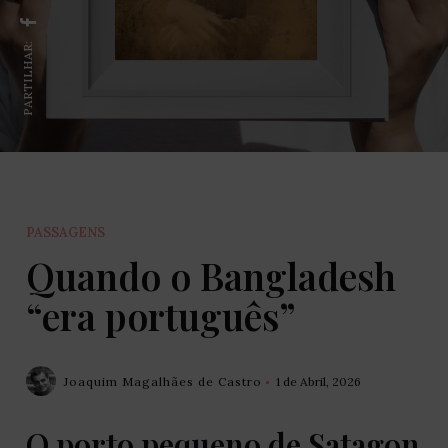
PARTILHAR:
PASSAGENS
Quando o Bangladesh
“era português”
Joaquim Magalhães de Castro
1 de Abril, 2026
O porto pequeno de Satagon