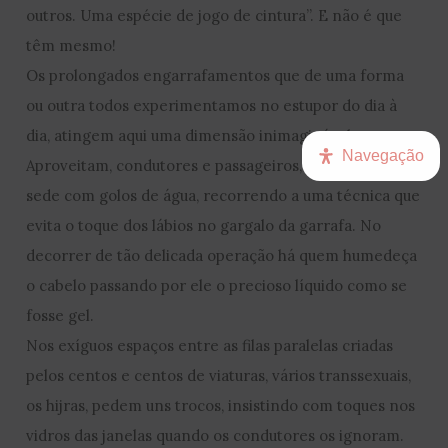
outros. Uma espécie de jogo de cintura”. E não é que
têm mesmo!
Os prolongados engarrafamentos que de uma forma
ou outra todos experimentamos no estupor do dia à
dia, atingem aqui uma dimensão inimaginável.
Navegação
Aproveitam, condutores e passageiros, para mitigar a
sede com golos de água, recorrendo a uma técnica que
evita o toque dos lábios no gargalo da garrafa. No
decorrer de tão delicada operação há quem humedeça
o cabelo passando por ele o precioso líquido como se
fosse gel.
Nos exíguos espaços entre as filas paralelas criadas
pelos centos e centos de viaturas, vários transsexuais,
os hijras, pedem uns trocos, insistindo com toques nos
vidros das janelas quando os condutores os ignoram.