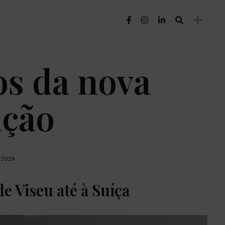
os da nova
ação
, 2026
e Viseu até à Suíça