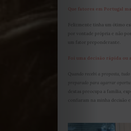
Editorial
Que fatores em Portugal m
Política
Felizmente tinha um ótimo est
de
por vontade própria e não po
um fator preponderante.
privacidade
Foi uma decisão rápida ou
Termos
Quando recebi a proposta, tudo 
e
preparado para agarrar oportu
Condições
destas preocupa a família, es
confiaram na minha decisão 
Política
de