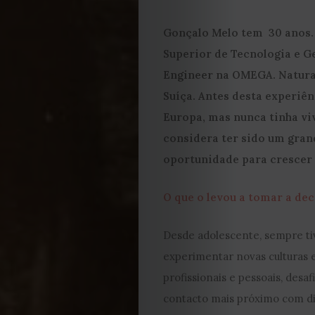
2023
Gonçalo Melo tem 30 anos. 
Superior de Tecnologia e G
2022
Engineer na OMEGA. Natural
2021
Suíça. Antes desta experiên
Europa, mas nunca tinha viv
Obras
considera ter sido um gra
oportunidade para crescer
de
O que o levou a tomar a de
Capa
Desde adolescente, sempre tiv
Contactos
experimentar novas culturas e
Estatuto
profissionais e pessoais, des
contacto mais próximo com di