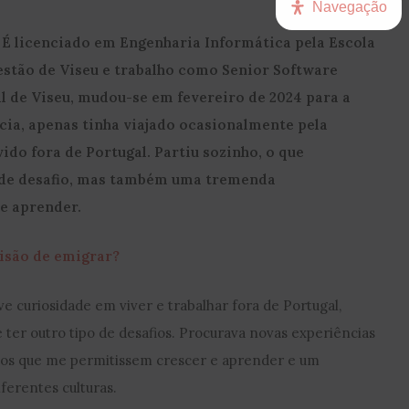
Navegação
É licenciado em Engenharia Informática pela Escola
estão de Viseu e trabalho como Senior Software
 de Viseu, mudou-se em fevereiro de 2024 para a
cia, apenas tinha viajado ocasionalmente pela
ido fora de Portugal. Partiu sozinho, o que
nde desafio, mas também uma tremenda
 e aprender
.
cisão de emigrar?
e curiosidade em viver e trabalhar fora de Portugal,
 ter outro tipo de desafios. Procurava novas experiências
afios que me permitissem crescer e aprender e um
ferentes culturas.