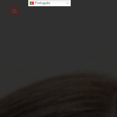
Português