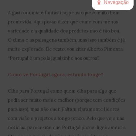
Navegação
A gastronomia é fantástica¸ penso que é muito bem
promovida. Aqui posso dizer que como com menos
variedade e a qualidade dos produtos não é tão boa.
O clima e as paisagens também, mas isso também é já
muito explorado. De resto, vou citar Alberto Pimenta
“Portugal é um país igualzinho aos outros”.
Como vê Portugal agora, estando longe?
Olho para Portugal como quem olha para algo que
podia ser muito mais e melhor (porque tem condições
para isso), mas não quer. Faltam claramente líderes
com visão e projetos a longo prazo. Pelo que vejo nas
notícias, parece-me que Portugal piorou ligeiramente.