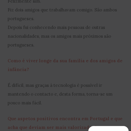
Felizmente sim.
Fiz dois amigos que trabalhavam comigo. São ambos
portugueses.
Depois fui conhecendo mais pessoas de outras
nacionalidades, mas os amigos mais próximos são
portugueses.
Como é viver longe da sua família e dos amigos de
infância?
É difícil, mas graças à tecnologia é possível ir
mantendo o contacto e, desta forma, torna-se um
pouco mais fácil.
Que aspetos positivos encontra em Portugal e que
acha que deviam ser mais valorizados?