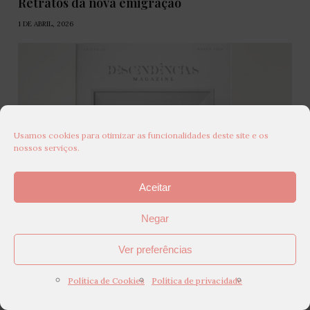
Retratos da nova emigração
1 DE ABRIL, 2026
Usamos cookies para otimizar as funcionalidades deste site e os
nossos serviços.
Aceitar
Negar
Ver preferências
Retratos da nova emigração
Política de Cookies
Política de privacidade
1 DE MARÇO, 2026