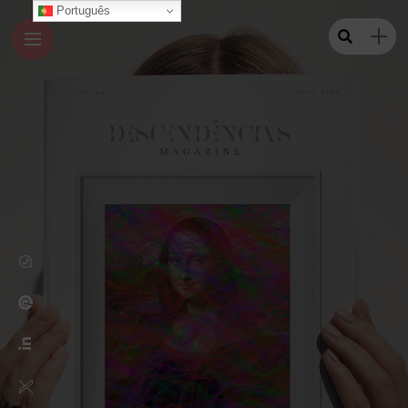
Português