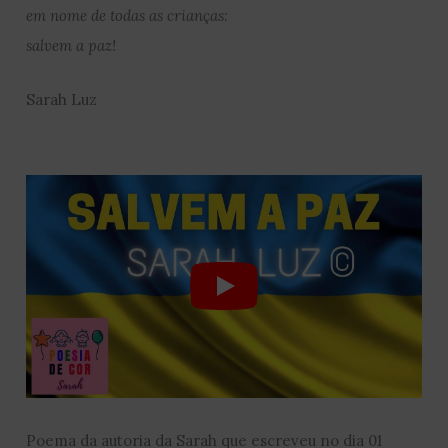
em nome de todas as crianças:
salvem a paz!
Sarah Luz
Poema da autoria da Sarah que escreveu no dia 01