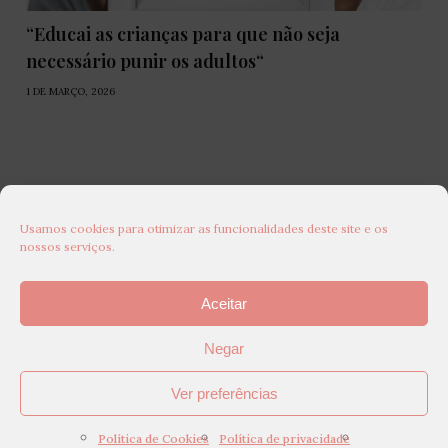
“Educai as crianças para que não seja
necessário punir os adultos“
1 DE MARÇO, 2026
Usamos cookies para otimizar as funcionalidades deste site e os
nossos serviços.
Aceitar
Negar
Ver preferências
Política de Cookies
Política de privacidade