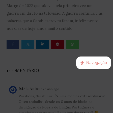
Março de 2022 quando via pela primeira vez uma
guerra em direto na televisão. A guerra continua e as
palavras que a Sarah escreveu fazem, infelizmente,
nos dias de hoje ainda muito sentido.
Navegação
1 COMENTÁRIO
Istela Antunes
1 ano ago
Parabéns, Sarah Luz! És uma menina extraordinária!
O teu trabalho, desde os 8 anos de idade, na
divulgação da Poesia de Língua Portuguesa é
simplesmente notável. Beijinhos desta tua fã