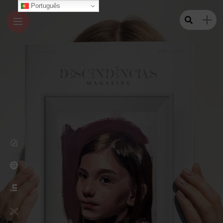
Português